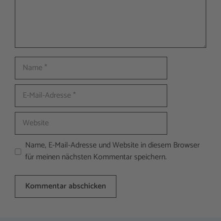
Name
E-
Mail-
Adresse
Website
Name, E-Mail-Adresse und Website in diesem Browser
für meinen nächsten Kommentar speichern.
A
l