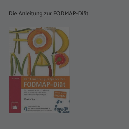
t
Die Anleitung zur FODMAP-Diät
e
r
n
a
t
i
v
e
: