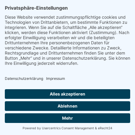
Wichtiger Hinweis:
Auch bei zertifizierten Produkten
immer die Portionsgröße prüfen. FODMAP-Gehalt kann
sich durch Rezepturänderungen verändern.
FODMAP-FAQ
FODMAP FAQ zu unter anderem: FODMAP Liste Deutsch,
FODMAP Einkaufsliste, FODMAP PDF kostenlos, FODMAP
Frühstück, FODMAP Rezepte, FODMAP Brot, FODMAP
Käse, FODMAP Haferflocken, FODMAP Reis, FODMAP
Kartoffel,n FODMAP Lebensmittel Ampel, Reizdarm
FODMAP Liste, Monash FODMAP Liste, Low FODMAP
Lebensmittel, FODMAP App
findet ihr hier
.
10 Kommentare zu „FODMAP
Lebensmittelliste 2026 Bewertung