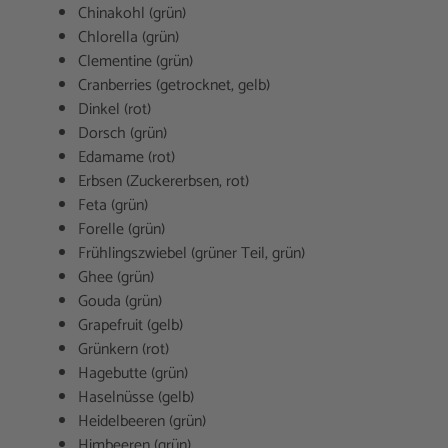
Chinakohl (grün)
Chlorella (grün)
Clementine (grün)
Cranberries (getrocknet, gelb)
Dinkel (rot)
Dorsch (grün)
Edamame (rot)
Erbsen (Zuckererbsen, rot)
Feta (grün)
Forelle (grün)
Frühlingszwiebel (grüner Teil, grün)
Ghee (grün)
Gouda (grün)
Grapefruit (gelb)
Grünkern (rot)
Hagebutte (grün)
Haselnüsse (gelb)
Heidelbeeren (grün)
Himbeeren (grün)