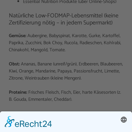
Essential Nutrition Produkte (über Online-Shops)
Natürliche Low-FODMAP-Lebensmittel (keine
Zertifizierung nötig – in jedem Supermarkt)
Gemüse:
Aubergine, Babyspinat, Karotte, Gurke, Kartoffel,
Paprika, Zucchini, Bok Choy, Rucola, Radieschen, Kohlrabi,
Chinakohl, Mangold, Tomate.
Obst:
Ananas, Banane (unreif/grün), Erdbeeren, Blaubeeren,
Kiwi, Orange, Mandarine, Papaya, Passionsfrucht, Limette,
Zitrone, Weintrauben (kleine Mengen).
Proteine:
Frisches Fleisch, Fisch, Eier, harte Käsesorten (z.
B. Gouda, Emmentaler, Cheddar).
Getreide:
Reis (von
Reishunger
,
Uncle Ben’s
), Quinoa,
Polenta, Hafer (kleine Mengen von
Kölln
oder
Bauckhof
).