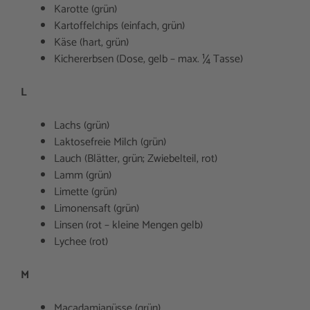
Karotte (grün)
Kartoffelchips (einfach, grün)
Käse (hart, grün)
Kichererbsen (Dose, gelb – max. ¼ Tasse)
L
Lachs (grün)
Laktosefreie Milch (grün)
Lauch (Blätter, grün; Zwiebelteil, rot)
Lamm (grün)
Limette (grün)
Limonensaft (grün)
Linsen (rot – kleine Mengen gelb)
Lychee (rot)
M
Macadamianüsse (grün)