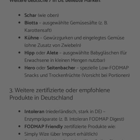
Weitere deutsche / in DE beliebte Marken
:
Schar
(wie oben)
Biotta
– ausgewählte Gemüsesäfte (z. B.
Karottensaft)
Kühne
– Gewürzgurken und eingelegtes Gemüse
(ohne Zusatz von Zwiebeln)
Hipp
oder
Alete
– ausgewählte Babygläschen (für
Erwachsene in kleinen Mengen nutzbar)
Hero
oder
Seitenbacher
– spezielle Low-FODMAP
Snacks und Trockenfrüchte (Vorsicht bei Portionen)
3. Weitere zertifizierte oder empfohlene
Produkte in Deutschland
Intoleran
(niederländisch, stark in DE) –
Enzympräparate (z. B. Intoleran FODMAP Digest)
FODMAP Friendly
zertifizierte Produkte wie:
Simply Wize (über Import erhältlich)