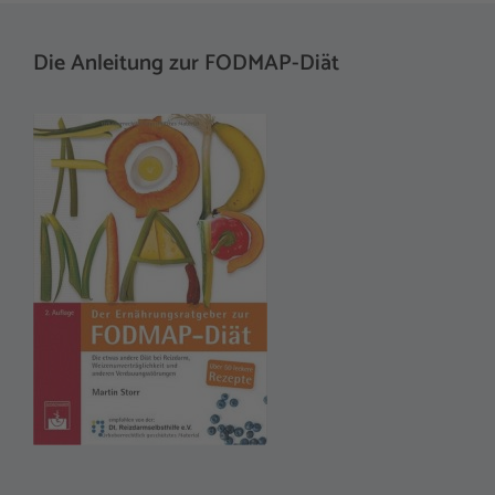
l
t
Die Anleitung zur FODMAP-Diät
e
r
n
a
t
i
v
e
: