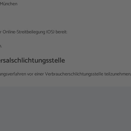
77 München
 Online-Streitbeilegung (OS) bereit:
m.
sal­schlichtungs­stelle
legungsverfahren vor einer Verbraucherschlichtungsstelle teilzunehmen