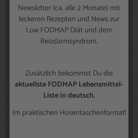
Newsletter (ca. alle 2 Monate) mit
Darmmikrobioms sowie der ernährungsmedizinischen
Betreuung von Patienten mit Reizdarmsyndrom. Darüber
leckeren Rezepten und News zur
hinaus wirkt er regelmäßig an Leitlinienprojekten der
Low FODMAP Diät und dem
DGVS, AWMF, DGNM und UEG sowie an
Fortbildungsprogrammen für Ärzte und medizinische
Reizdarmsyndrom.
Fachkräfte mit.
Weitere Informationen zum Autor finden
Sie hier.
Zusätzlich bekommst Du die
aktuellste FODMAP Lebensmittel-
Die Anleitung zur FODMAP-Diät
Liste in deutsch.
Im praktischen Hosentaschenformat!