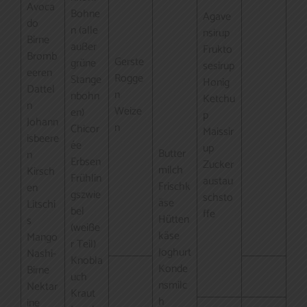
Avoca
Bohne
Agave
do
n (alle
nsirup
Birne
außer
Frukto
Bromb
Gerste
grüne
sesirup
eeren
Rogge
Stange
Honig
Dattel
n
nbohn
Ketchu
n
Weize
en)
p
Johann
n
Chicor
Maissir
isbeere
ée
up
Butter
n
Erbsen
Zucker
milch
Kirsch
Frühlin
austau
Frischk
en
gszwie
schsto
äse
Litschi
bel
ffe
Hütten
s
(weiße
käse
Mango
r Teil)
Joghurt
Nashi-
Knobla
Konde
Birne
uch
nsmilc
Nektar
Kraut
h
ine