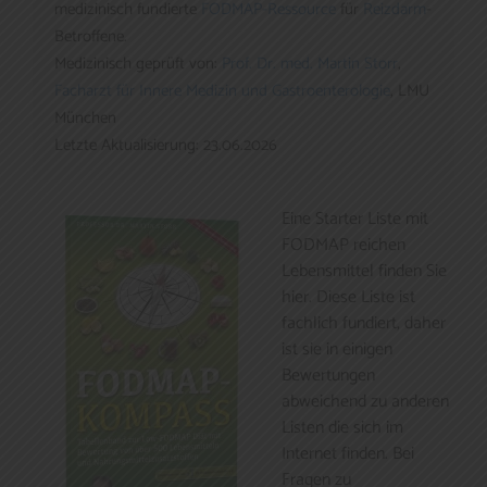
medizinisch fundierte 
FODMAP-Ressource
 für 
Reizdarm
-
Betroffene. 

Medizinisch geprüft von: 
Prof. Dr. med. Martin Storr
, 
Facharzt für Innere Medizin und Gastroenterologie
, LMU 
München

Letzte Aktualisierung: 23.06.2026
Eine Starter Liste mit
FODMAP reichen
Lebensmittel finden Sie
hier. Diese Liste ist
fachlich fundiert, daher
ist sie in einigen
Bewertungen
abweichend zu anderen
Listen die sich im
Internet finden. Bei
Fragen zu