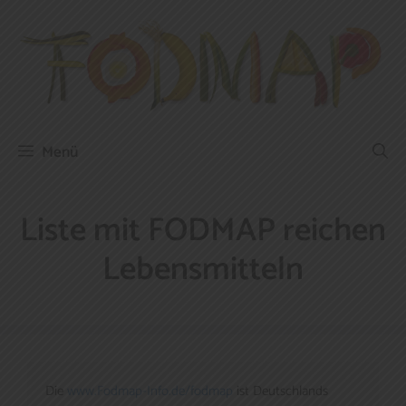
Zum
Inhalt
springen
Menü
Liste mit FODMAP reichen
Lebensmitteln
Die 
www.Fodmap-Info.de/fodmap
 ist Deutschlands 