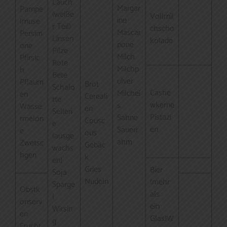
Lauch
Margar
Pampe
(weiße
Vollmil
ine
lmuse
r Teil)
chscho
Mascar
Persim
Linsen
kolade
pone
one
Pilze
Milch
Pfirsic
Rote
Milchp
h
Bete
ulver
Pflaum
Brot
Schalo
Cashe
Milchei
en
Cereali
tte
wkerne
s
Wasse
en
Selleri
Pistazi
Sahne
rmelon
Cousc
e
en
Sauerr
e
ous
(ausge
ahm
Zwetsc
Gebäc
wachs
hgen
k
en)
Gries
Bier
Soja
Nudeln
(mehr
Sparge
Obstk
als
l
onserv
ein
Wirsin
en
Glas)W
g
Frucht