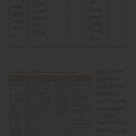
ein,
Zucker
säfte
Schau
erbsen
getroc
mwein
Zucker
knete
(halbtr
mais
Frücht
ocken;
Zwiebe
e
süß)
l
Eine Liste zum
Ausdrucken
findet sich hier.
Eine grüne
Lebensmittellis
te und andere
FODMAP
Tabellen finden
sich an anderer