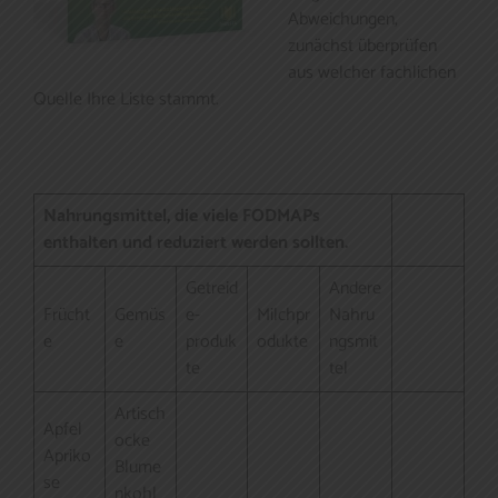
Abweichungen,
zunächst überprüfen
aus welcher fachlichen
Quelle Ihre Liste stammt.
Nahrungsmittel, die viele FODMAPs
enthalten und reduziert werden sollten.
Getreid
Andere
Frücht
Gemüs
e-
Milchpr
Nahru
e
e
produk
odukte
ngsmit
te
tel
Artisch
Apfel
ocke
Apriko
Blume
se
nkohl