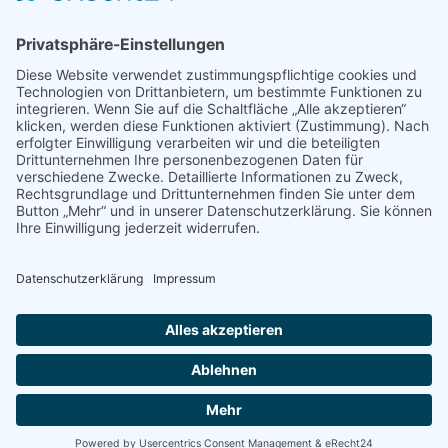
Hinweis an unsere Leser: Wir erstellen für Sie
Informationsseiten. Die Informationen enthalten Affiliate
links zu Amazon, in diesem Zusammenhang erhalten wir
von Partnern eine Provision, sofern ein Kauf zustande
kommt. Für Sie ändert sich dadurch nichts.
Impressum
Datenschutz
Kontakt
Newsletter
Dieser Blog führt bei den dargestellten Büchern über Affiliate Links zu
Amazon und verdient als Amazon Partner an qualifizierten Verkäufen.
© 2026 FODMAP info – Alle Rechte vorbehalten.