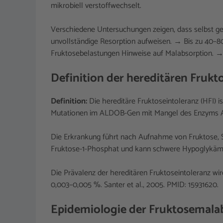
mikrobiell verstoffwechselt.
Verschiedene Untersuchungen zeigen, dass selbst g
unvollständige Resorption aufweisen. → Bis zu 40–
Fruktosebelastungen Hinweise auf Malabsorption. → 
Definition der hereditären Frukt
Definition:
Die hereditäre Fruktoseintoleranz (HFI) 
Mutationen im ALDOB-Gen mit Mangel des Enzyms Al
Die Erkrankung führt nach Aufnahme von Fruktose, S
Fruktose-1-Phosphat und kann schwere Hypoglykämi
Die Prävalenz der hereditären Fruktoseintoleranz wird
0,003–0,005 %. Santer et al., 2005. PMID: 15931620.
Epidemiologie der Fruktosemala