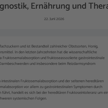
gnostik, Ernährung und Ther
22. Juni 2026
chzuckern und ist Bestandteil zahlreicher Obstsorten, Honig,
ensmittel. In den letzten Jahrzehnten hat die wissenschaftliche
 Fruktosemalabsorption und fruktoseassoziierte gastrointestinale
en Darmbeschwerden und insbesondere beim Reizdarmsyndrom
n intestinalen Fruktosemalabsorption und der seltenen hereditären
semalabsorption vor allem zu gastrointestinalen Symptomen durch
ührt, handelt es sich bei der hereditären Fruktoseintoleranz um ei
schweren systemischen Folgen.