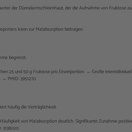
sporter der Dünndarmschleimhaut, der die Aufnahme von Fruktose a
nsporters kann zur Malabsorption beitragen.
ahme begrenzt.
schen 25 und 50 g Fruktose pro Einzelportion. → Große interindividuel
 → PMID: 3951270.
t häufig die Verträglichkeit.
Häufigkeit von Malabsorption deutlich. Signifikante Zunahme positiv
: 3138020.