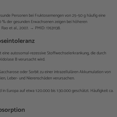
esunde Personen bei Fruktosemengen von 25–50 g häufig eine
80 % der gesunden Erwachsenen zeigen bei höheren
Rao et al., 2007. → PMID: 17631138.
oseintoleranz
ist eine autosomal-rezessive Stoffwechselerkrankung, die durch
dolase B verursacht wird.
accharose oder Sorbit zu einer intrazellulären Akkumulation von
en, Leber- und Nierenschäden verursachen.
 in Europa auf etwa 1:20.000 bis 1:30.000 geschätzt. Häufigkeit ca.
bsorption