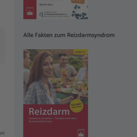
Alle Fakten zum Reizdarmsyndrom
ort