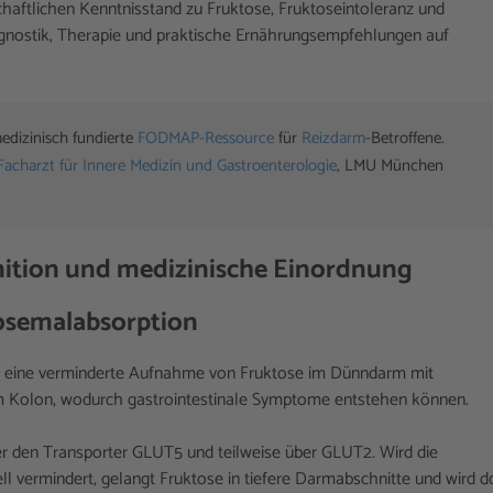
chaftlichen Kenntnisstand zu Fruktose, Fruktoseintoleranz und
nostik, Therapie und praktische Ernährungsempfehlungen auf
edizinisch fundierte 
FODMAP-Ressource
 für 
Reizdarm
-Betroffene. 

Facharzt für Innere Medizin und Gastroenterologie
, LMU München

inition und medizinische Einordnung
tosemalabsorption
st eine verminderte Aufnahme von Fruktose im Dünndarm mit
m Kolon, wodurch gastrointestinale Symptome entstehen können.
r den Transporter GLUT5 und teilweise über GLUT2. Wird die
uell vermindert, gelangt Fruktose in tiefere Darmabschnitte und wird d