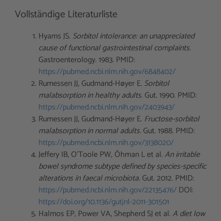
Vollständige Literaturliste
Hyams JS.
Sorbitol intolerance: an unappreciated
cause of functional gastrointestinal complaints.
Gastroenterology. 1983. PMID:
https://pubmed.ncbi.nlm.nih.gov/6848402/
Rumessen JJ, Gudmand-Høyer E.
Sorbitol
malabsorption in healthy adults.
Gut. 1990. PMID:
https://pubmed.ncbi.nlm.nih.gov/2403943/
Rumessen JJ, Gudmand-Høyer E.
Fructose-sorbitol
malabsorption in normal adults.
Gut. 1988. PMID:
https://pubmed.ncbi.nlm.nih.gov/3138020/
Jeffery IB, O’Toole PW, Öhman L et al.
An irritable
bowel syndrome subtype defined by species-specific
alterations in faecal microbiota.
Gut. 2012. PMID:
https://pubmed.ncbi.nlm.nih.gov/22135476/
DOI:
https://doi.org/10.1136/gutjnl-2011-301501
Halmos EP, Power VA, Shepherd SJ et al.
A diet low