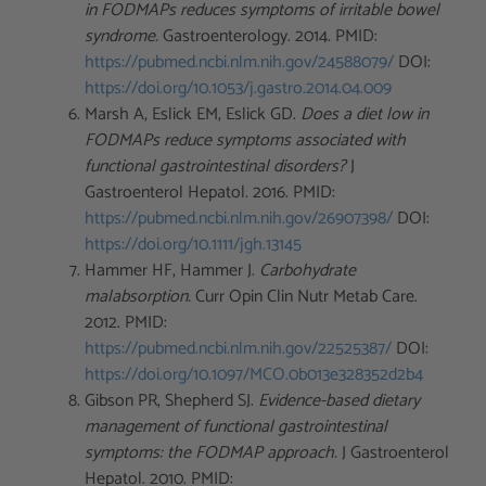
in FODMAPs reduces symptoms of irritable bowel
syndrome.
Gastroenterology. 2014. PMID:
https://pubmed.ncbi.nlm.nih.gov/24588079/
DOI:
https://doi.org/10.1053/j.gastro.2014.04.009
Marsh A, Eslick EM, Eslick GD.
Does a diet low in
FODMAPs reduce symptoms associated with
functional gastrointestinal disorders?
J
Gastroenterol Hepatol. 2016. PMID:
https://pubmed.ncbi.nlm.nih.gov/26907398/
DOI:
https://doi.org/10.1111/jgh.13145
Hammer HF, Hammer J.
Carbohydrate
malabsorption.
Curr Opin Clin Nutr Metab Care.
2012. PMID:
https://pubmed.ncbi.nlm.nih.gov/22525387/
DOI:
https://doi.org/10.1097/MCO.0b013e328352d2b4
Gibson PR, Shepherd SJ.
Evidence-based dietary
management of functional gastrointestinal
symptoms: the FODMAP approach.
J Gastroenterol
Hepatol. 2010. PMID: