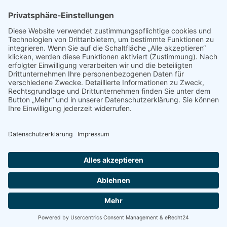
Hinweis an unsere Leser: Wir erstellen für Sie
Informationsseiten. Die Informationen enthalten Affiliate
links zu Amazon, in diesem Zusammenhang erhalten wir
von Partnern eine Provision, sofern ein Kauf zustande
kommt. Für Sie ändert sich dadurch nichts.
Impressum
Datenschutz
Kontakt
Newsletter
Dieser Blog führt bei den dargestellten Büchern über Affiliate Links zu
Amazon und verdient als Amazon Partner an qualifizierten Verkäufen.
© 2026 FODMAP info – Alle Rechte vorbehalten.