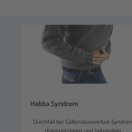
Habba Syndrom
Durchfall bei Gallensäureverlust-Syndro
diagnostizieren und behandeln