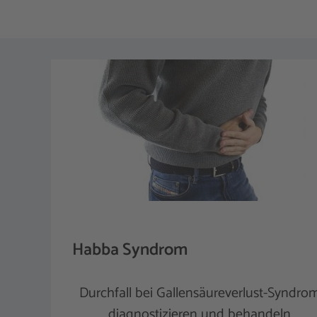
Habba Syndrom
Durchfall bei Gallensäureverlust-Syndro
diagnostizieren und behandeln