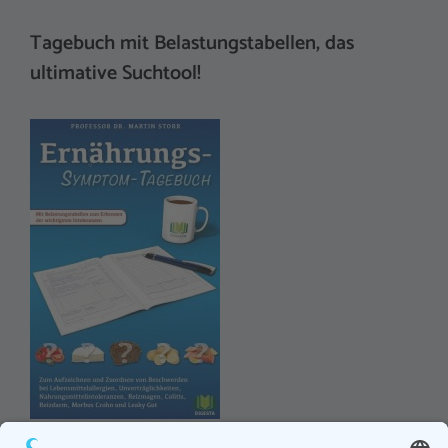
Tagebuch mit Belastungstabellen, das
ultimative Suchtool!