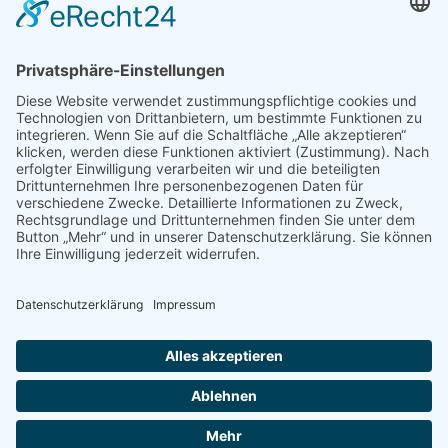
Hinweis an unsere Leser: Wir erstellen für Sie
Informationsseiten. Die Informationen enthalten Affiliate
links zu Amazon, in diesem Zusammenhang erhalten wir
von Partnern eine Provision, sofern ein Kauf zustande
kommt. Für Sie ändert sich dadurch nichts.
Impressum
Datenschutz
Kontakt
Newsletter
Dieser Blog führt bei den dargestellten Büchern über Affiliate Links zu
Amazon und verdient als Amazon Partner an qualifizierten Verkäufen.
© 2026 FODMAP info – Alle Rechte vorbehalten.