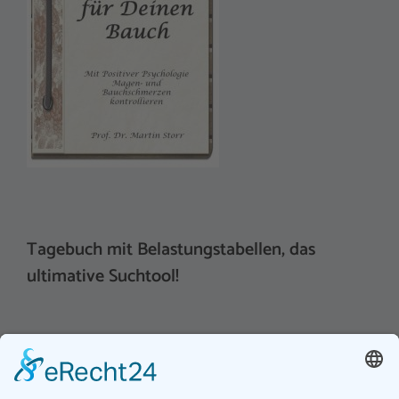
Tagebuch mit Belastungstabellen, das
ultimative Suchtool!