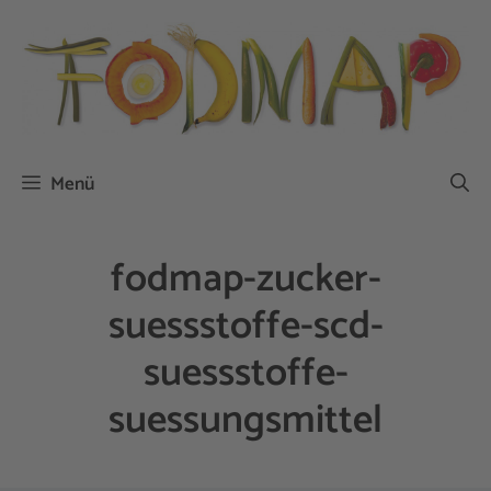
Zum
Inhalt
springen
Menü
fodmap-zucker-
suessstoffe-scd-
suessstoffe-
suessungsmittel