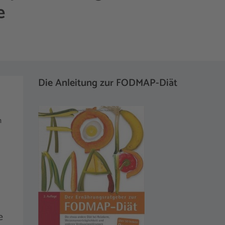
e
Die Anleitung zur FODMAP-Diät
m
e