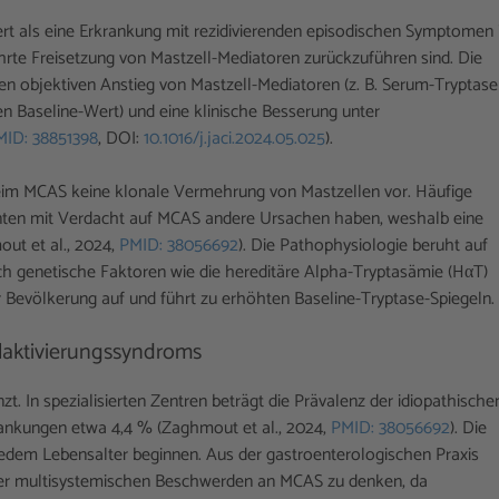
rt als eine Erkrankung mit rezidivierenden episodischen Symptomen 
rte Freisetzung von Mastzell-Mediatoren zurückzuführen sind. Die
en objektiven Anstieg von Mastzell-Mediatoren (z. B. Serum-Tryptase
n Baseline-Wert) und eine klinische Besserung unter
MID: 38851398
, DOI:
10.1016/j.jaci.2024.05.025
).
eim MCAS keine klonale Vermehrung von Mastzellen vor. Häufige
ienten mit Verdacht auf MCAS andere Ursachen haben, weshalb eine
out et al., 2024,
PMID: 38056692
). Die Pathophysiologie beruht auf
urch genetische Faktoren wie die hereditäre Alpha-Tryptasämie (HαT)
r Bevölkerung auf und führt zu erhöhten Baseline-Tryptase-Spiegeln.
laktivierungssyndroms
 In spezialisierten Zentren beträgt die Prävalenz der idiopathische
ankungen etwa 4,4 % (Zaghmout et al., 2024,
PMID: 38056692
). Die
 jedem Lebensalter beginnen. Aus der gastroenterologischen Praxis
der multisystemischen Beschwerden an MCAS zu denken, da