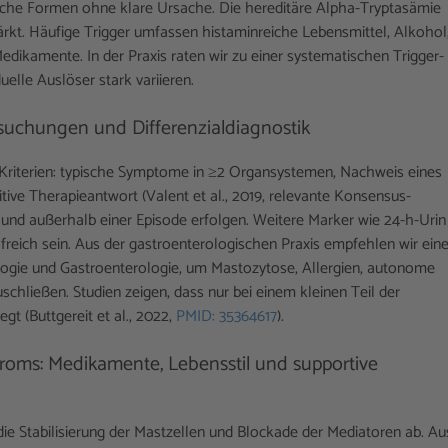
hische Formen ohne klare Ursache. Die hereditäre Alpha-Tryptasämie
tärkt. Häufige Trigger umfassen histaminreiche Lebensmittel, Alkohol
dikamente. In der Praxis raten wir zu einer systematischen Trigger-
lle Auslöser stark variieren.
suchungen und Differenzialdiagnostik
-Kriterien: typische Symptome in ≥2 Organsystemen, Nachweis eines
ive Therapieantwort (Valent et al., 2019, relevante Konsensus-
und außerhalb einer Episode erfolgen. Weitere Marker wie 24-h-Urin
freich sein. Aus der gastroenterologischen Praxis empfehlen wir ein
ologie und Gastroenterologie, um Mastozytose, Allergien, autonome
ließen. Studien zeigen, dass nur bei einem kleinen Teil der
gt (Buttgereit et al., 2022,
PMID: 35364617
).
roms: Medikamente, Lebensstil und supportive
die Stabilisierung der Mastzellen und Blockade der Mediatoren ab. Au