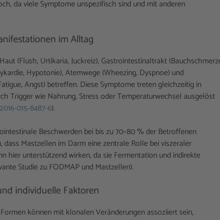
hoch, da viele Symptome unspezifisch sind und mit anderen
ifestationen im Alltag
t (Flush, Urtikaria, Juckreiz), Gastrointestinaltrakt (Bauchschmerz
achykardie, Hypotonie), Atemwege (Wheezing, Dyspnoe) und
tigue, Angst) betreffen. Diese Symptome treten gleichzeitig in
ch Trigger wie Nahrung, Stress oder Temperaturwechsel ausgelöst
12016-015-8487-6
).
rointestinale Beschwerden bei bis zu 70–80 % der Betroffenen
 dass Mastzellen im Darm eine zentrale Rolle bei viszeraler
n hier unterstützend wirken, da sie Fermentation und indirekte
elevante Studie zu FODMAP und Mastzellen).
nd individuelle Faktoren
e Formen können mit klonalen Veränderungen assoziiert sein,