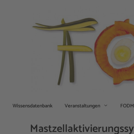
Zum
Inhalt
springen
Wissensdatenbank
Veranstaltungen
FODM
Mastzellaktivierungs