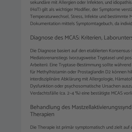
sekundäre mit Allergien oder Infekten, und idiopat
(HαT) gilt als wichtiger Modifier, der Symptome vers
Temperaturwechsel, Stress, Infekte und bestimmte Me
Dokumentation mittels Symptomtagebuch, da individue
Diagnose des MCAS: Kriterien, Laborunter
Die Diagnose basiert auf den etablierten Konsensus
Mediatorenanstiegs (vorzugsweise Tryptase) und posit
Arbeiten). Eine Tryptase-Bestimmung sollte während 
für Methylhistamin oder Prostaglandin D2 können hil
interdisziplinäre Abklärung mit Allergologie, Hämat
Dysfunktion oder psychosomatische Ursachen auszusch
Verdachtsfälle (ca. 2–4 %) eine bestätigte MCAS vorlie
Behandlung des Mastzellaktivierungssynd
Therapien
Die Therapie ist primär symptomatisch und zielt auf 