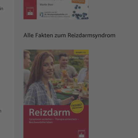
in
Alle Fakten zum Reizdarmsyndrom
n