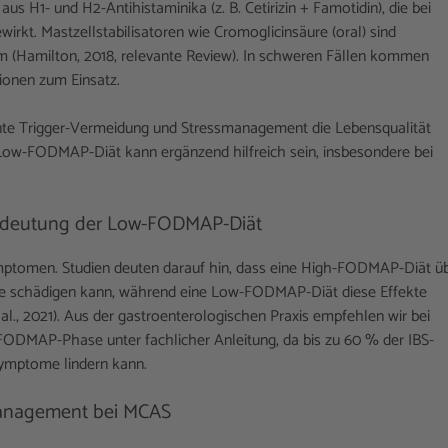
s H1- und H2-Antihistaminika (z. B. Cetirizin + Famotidin), die bei
irkt. Mastzellstabilisatoren wie Cromoglicinsäure (oral) sind
 (Hamilton, 2018, relevante Review). In schweren Fällen kommen
ionen zum Einsatz.
nte Trigger-Vermeidung und Stressmanagement die Lebensqualität
 Low-FODMAP-Diät kann ergänzend hilfreich sein, insbesondere bei
Bedeutung der Low-FODMAP-Diät
ymptomen. Studien deuten darauf hin, dass eine High-FODMAP-Diät ü
ere schädigen kann, während eine Low-FODMAP-Diät diese Effekte
al., 2021). Aus der gastroenterologischen Praxis empfehlen wir bei
ODMAP-Phase unter fachlicher Anleitung, da bis zu 60 % der IBS-
Symptome lindern kann.
management bei MCAS