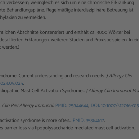
lich verbessern, wenngleich es sich um eine chronische Erkrankung
ierte Behandlungspläne. Regelmäßige interdisziplinäre Betreuung ist
ylaxien zu vermeiden.
tlichen Abschnitte konzentriert und enthält ca. 3000 Wörter bei
etaillierten Erklärungen, weiteren Studien und Praxisbeispielen. In ei
t werden.)
n syndrome: Current understanding and research needs.
J Allergy Clin
.2024.05.025
.
Idiopathic Mast Cell Activation Syndrome…
J Allergy Clin Immunol Pra
.
Clin Rev Allergy Immunol
.
PMID: 25944644
,
DOI: 10.1007/s12016-015
ll activation syndrome is more often…
PMID: 35364617
.
s barrier loss via lipopolysaccharide-mediated mast cell activation…
.