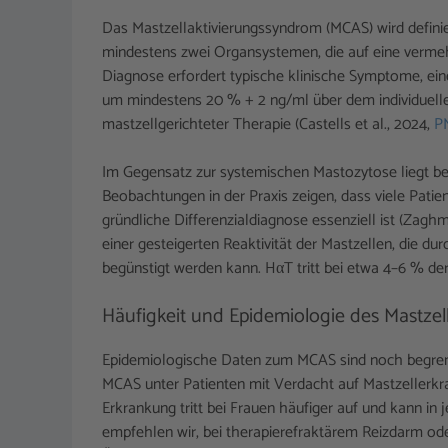
Das Mastzellaktivierungssyndrom (MCAS) wird definie
mindestens zwei Organsystemen, die auf eine vermeh
Diagnose erfordert typische klinische Symptome, ein
um mindestens 20 % + 2 ng/ml über dem individuelle
mastzellgerichteter Therapie (Castells et al., 2024,
P
Im Gegensatz zur systemischen Mastozytose liegt b
Beobachtungen in der Praxis zeigen, dass viele Pat
gründliche Differenzialdiagnose essenziell ist (Zaghm
einer gesteigerten Reaktivität der Mastzellen, die d
begünstigt werden kann. HαT tritt bei etwa 4–6 % de
Häufigkeit und Epidemiologie des Mastzel
Epidemiologische Daten zum MCAS sind noch begrenzt.
MCAS unter Patienten mit Verdacht auf Mastzellerkr
Erkrankung tritt bei Frauen häufiger auf und kann in
empfehlen wir, bei therapierefraktärem Reizdarm o