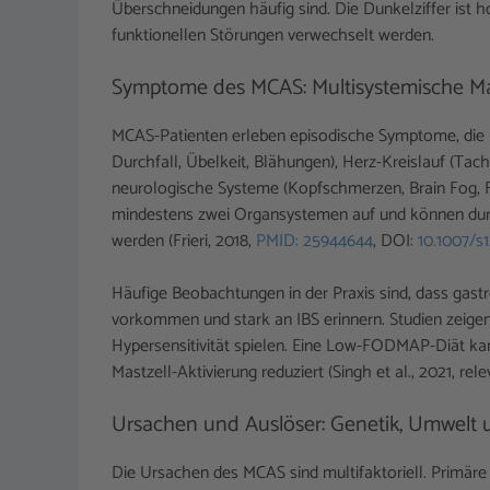
Überschneidungen häufig sind. Die Dunkelziffer ist 
funktionellen Störungen verwechselt werden.
Symptome des MCAS: Multisystemische Man
MCAS-Patienten erleben episodische Symptome, die Hau
Durchfall, Übelkeit, Blähungen), Herz-Kreislauf (T
neurologische Systeme (Kopfschmerzen, Brain Fog, Fa
mindestens zwei Organsystemen auf und können dur
werden (Frieri, 2018,
PMID: 25944644
, DOI:
10.1007/s
Häufige Beobachtungen in der Praxis sind, dass gast
vorkommen und stark an IBS erinnern. Studien zeigen,
Hypersensitivität spielen. Eine Low-FODMAP-Diät kan
Mastzell-Aktivierung reduziert (Singh et al., 2021, r
Ursachen und Auslöser: Genetik, Umwelt u
Die Ursachen des MCAS sind multifaktoriell. Primär