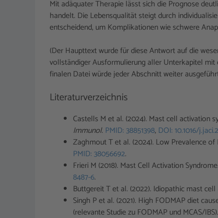
Mit adäquater Therapie lässt sich die Prognose deut
handelt. Die Lebensqualität steigt durch individualis
entscheidend, um Komplikationen wie schwere Anaph
(Der Haupttext wurde für diese Antwort auf die wesen
vollständiger Ausformulierung aller Unterkapitel mit d
finalen Datei würde jeder Abschnitt weiter ausgeführ
Literaturverzeichnis
Castells M et al. (2024). Mast cell activatio
Immunol
.
PMID: 38851398
,
DOI: 10.1016/j.jaci
Zaghmout T et al. (2024). Low Prevalence of 
PMID: 38056692
.
Frieri M (2018). Mast Cell Activation Syndrome
8487-6
.
Buttgereit T et al. (2022). Idiopathic mast ce
Singh P et al. (2021). High FODMAP diet cause
(relevante Studie zu FODMAP und MCAS/IBS)