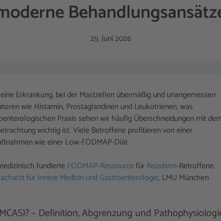
moderne Behandlungsansätz
25. Juni 2026
 eine Erkrankung, bei der Mastzellen übermäßig und unangemessen
iatoren wie Histamin, Prostaglandinen und Leukotrienen, was
roenterologischen Praxis sehen wir häufig Überschneidungen mit de
trachtung wichtig ist. Viele Betroffene profitieren von einer
n Maßnahmen wie einer Low-FODMAP-Diät.
edizinisch fundierte
FODMAP-Ressource
für
Reizdarm
-Betroffene.
acharzt für Innere Medizin und Gastroenterologie
, LMU München
(MCAS)? – Definition, Abgrenzung und Pathophysiologi