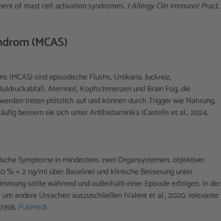
ment of mast cell activation syndromes.
J Allergy Clin Immunol Pract
.
yndrom (MCAS)
(MCAS) sind episodische Flushs, Urtikaria, Juckreiz,
lutdruckabfall, Atemnot, Kopfschmerzen und Brain Fog, die
erden treten plötzlich auf und können durch Trigger wie Nahrung,
ig bessern sie sich unter Antihistaminika (Castells et al., 2024,
typische Symptome in mindestens zwei Organsystemen, objektiver
20 % + 2 ng/ml über Baseline) und klinische Besserung unter
stimmung sollte während und außerhalb einer Episode erfolgen. In der
g, um andere Ursachen auszuschließen (Valent et al., 2020, relevante
51398,
PubMed
).