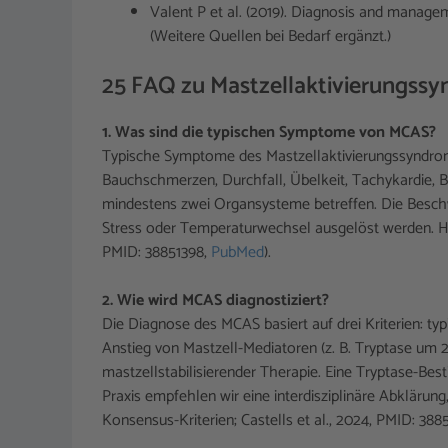
Valent P et al. (2019). Diagnosis and manage
(Weitere Quellen bei Bedarf ergänzt.)
25 FAQ zu Mastzellaktivierungss
1. Was sind die typischen Symptome von MCAS?
Typische Symptome des Mastzellaktivierungssyndroms 
Bauchschmerzen, Durchfall, Übelkeit, Tachykardie, B
mindestens zwei Organsysteme betreffen. Die Beschw
Stress oder Temperaturwechsel ausgelöst werden. Häuf
PMID: 38851398,
PubMed
).
2. Wie wird MCAS diagnostiziert?
Die Diagnose des MCAS basiert auf drei Kriterien: 
Anstieg von Mastzell-Mediatoren (z. B. Tryptase um 
mastzellstabilisierender Therapie. Eine Tryptase-Be
Praxis empfehlen wir eine interdisziplinäre Abklärun
Konsensus-Kriterien; Castells et al., 2024, PMID: 388