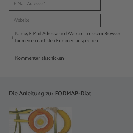
E-
Mail-
Adresse
Website
Name, E-Mail-Adresse und Website in diesem Browser
für meinen nächsten Kommentar speichern.
A
l
t
Die Anleitung zur FODMAP-Diät
e
r
n
a
t
i