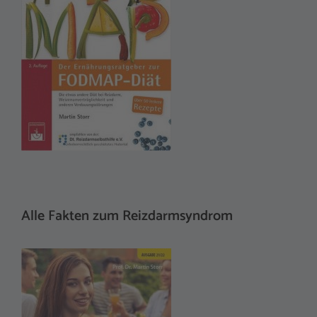
v
e
:
Alle Fakten zum Reizdarmsyndrom