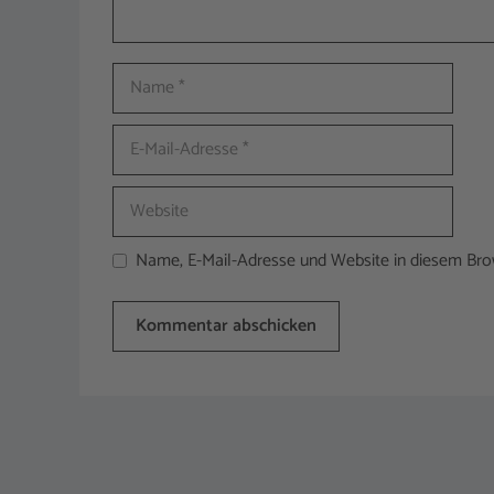
Name
E-
Mail-
Adresse
Website
Name, E-Mail-Adresse und Website in diesem Br
A
l
t
e
r