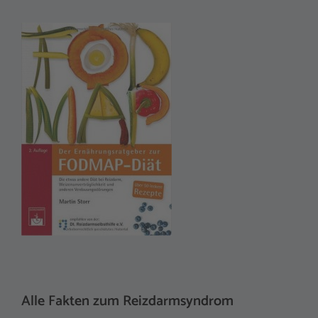
r
n
a
t
i
v
e
:
Alle Fakten zum Reizdarmsyndrom