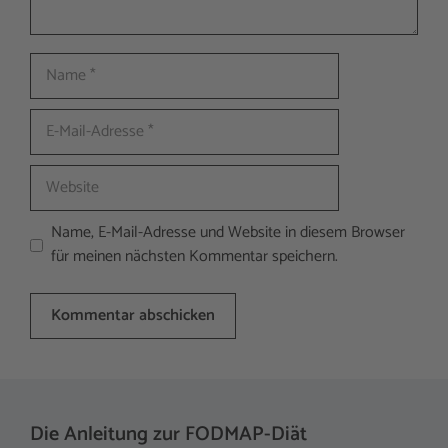
Name
E-
Mail-
Adresse
Website
Name, E-Mail-Adresse und Website in diesem Browser
für meinen nächsten Kommentar speichern.
A
l
t
Die Anleitung zur FODMAP-Diät
e