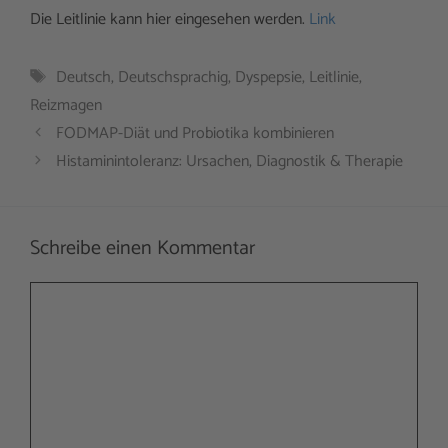
Die Leitlinie kann hier eingesehen werden.
Link
Schlagwörter
Deutsch
,
Deutschsprachig
,
Dyspepsie
,
Leitlinie
,
Reizmagen
FODMAP-Diät und Probiotika kombinieren
Histaminintoleranz: Ursachen, Diagnostik & Therapie
Schreibe einen Kommentar
Kommentar