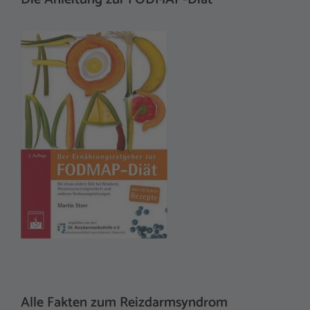
r
n
a
t
i
v
e
:
Alle Fakten zum Reizdarmsyndrom