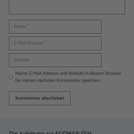
Name
E-
Mail-
Adresse
Website
Name, E-Mail-Adresse und Website in diesem Browser
für meinen nächsten Kommentar speichern.
A
l
t
Die Anleitung zur FODMAP-Diät
e