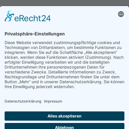
Hinweis an unsere Leser: Wir erstellen für Sie
Informationsseiten. Die Informationen enthalten Affiliate
links zu Amazon, in diesem Zusammenhang erhalten wir
von Partnern eine Provision, sofern ein Kauf zustande
kommt. Für Sie ändert sich dadurch nichts.
Impressum
Datenschutz
Kontakt
Newsletter
Dieser Blog führt bei den dargestellten Büchern über Affiliate Links zu
Amazon und verdient als Amazon Partner an qualifizierten Verkäufen.
© 2026 FODMAP info – Alle Rechte vorbehalten.