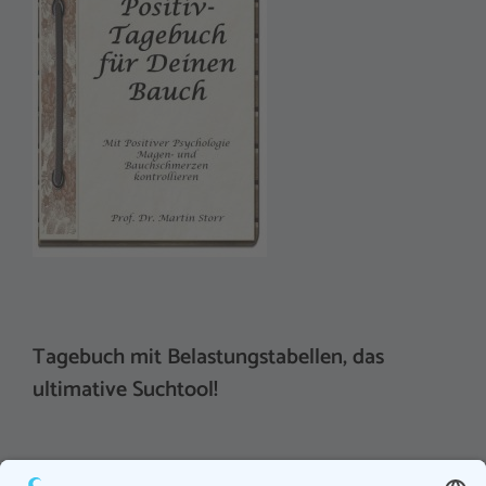
Tagebuch mit Belastungstabellen, das
ultimative Suchtool!