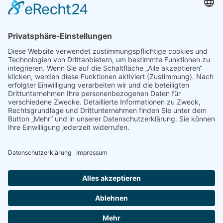
Hinweis an unsere Leser: Wir erstellen für Sie
Informationsseiten. Die Informationen enthalten Affiliate
links zu Amazon, in diesem Zusammenhang erhalten wir
von Partnern eine Provision, sofern ein Kauf zustande
kommt. Für Sie ändert sich dadurch nichts.
Impressum
Datenschutz
Kontakt
Newsletter
Dieser Blog führt bei den dargestellten Büchern über Affiliate Links zu
Amazon und verdient als Amazon Partner an qualifizierten Verkäufen.
© 2026 FODMAP info – Alle Rechte vorbehalten.