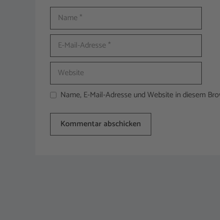
Name
E-
Mail-
Adresse
Website
Name, E-Mail-Adresse und Website in diesem Br
A
l
t
e
r
n
a