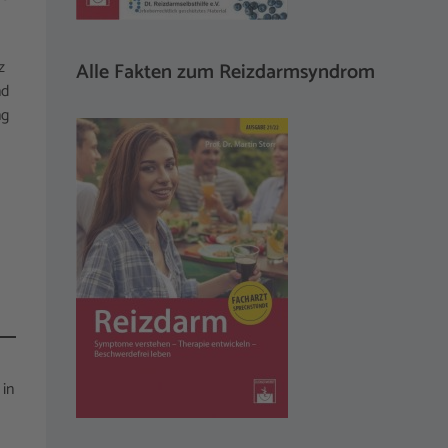
z
Alle Fakten zum Reizdarmsyndrom
nd
ng
 in