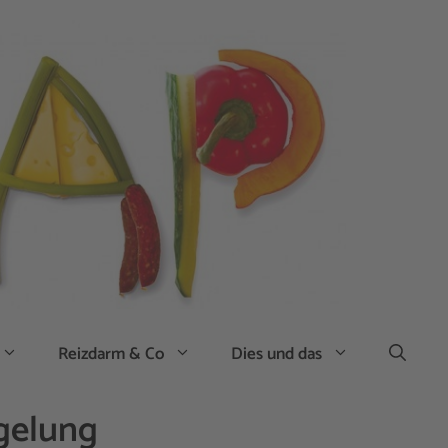
Reizdarm & Co
Dies und das
gelung