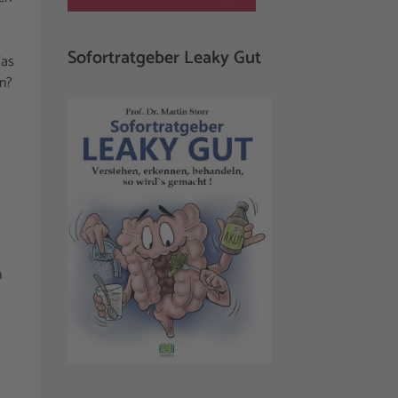
Sofortratgeber Leaky Gut
Was
en?
n