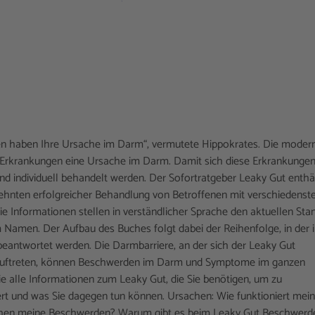
en haben Ihre Ursache im Darm“, vermutete Hippokrates. Die moder
ele Erkrankungen eine Ursache im Darm. Damit sich diese Erkrankunge
nd individuell behandelt werden. Der Sofortratgeber Leaky Gut enthä
ehnten erfolgreicher Behandlung von Betroffenen mit verschiedenst
 Informationen stellen in verständlicher Sprache den aktuellen Sta
 Namen. Der Aufbau des Buches folgt dabei der Reihenfolge, in der 
beantwortet werden. Die Darmbarriere, an der sich der Leaky Gut
en auftreten, können Beschwerden im Darm und Symptome im ganzen
alle Informationen zum Leaky Gut, die Sie benötigen, um zu
ert und was Sie dagegen tun können. Ursachen: Wie funktioniert mei
ehen meine Beschwerden? Warum gibt es beim Leaky Gut Beschwerd