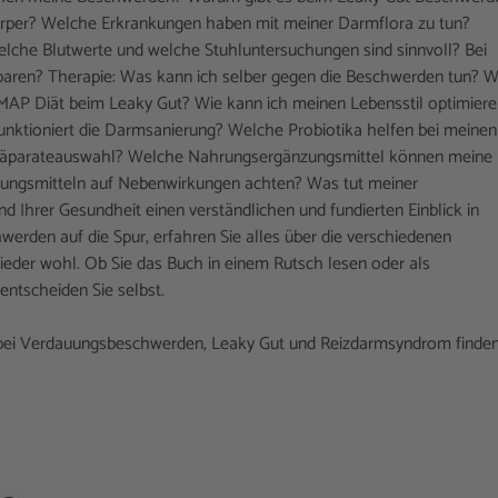
rper? Welche Erkrankungen haben mit meiner Darmflora zu tun?
lche Blutwerte und welche Stuhluntersuchungen sind sinnvoll? Bei
sparen? Therapie: Was kann ich selber gegen die Beschwerden tun? 
MAP Diät beim Leaky Gut? Wie kann ich meinen Lebensstil optimier
nktioniert die Darmsanierung? Welche Probiotika helfen bei meinen
 Präparateauswahl? Welche Nahrungsergänzungsmittel können meine
ungsmitteln auf Nebenwirkungen achten? Was tut meiner
 Ihrer Gesundheit einen verständlichen und fundierten Einblick in
rden auf die Spur, erfahren Sie alles über die verschiedenen
eder wohl. Ob Sie das Buch in einem Rutsch lesen oder als
ntscheiden Sie selbst.
bei Verdauungsbeschwerden, Leaky Gut und Reizdarmsyndrom finde