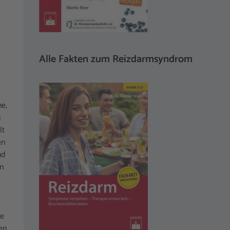
Alle Fakten zum Reizdarmsyndrom
ne,
n
lt
en
nd
in
ne
en