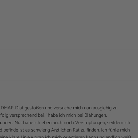
ODMAP-Diät gestoßen und versuche mich nun ausgiebig zu
olg versprechend bei..‘ habe ich mich bei Blähungen,
unden. Nur habe ich eben auch noch Verstopfungen, seitdem ich
finde ist es schwierig Ärztlichen Rat zu finden. Ich fühle mich
eine klare Linie woran ich mich orientieren kann und endlich weiß,