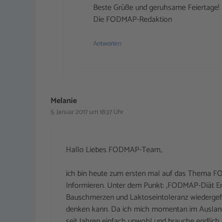
Beste Grüße und geruhsame Feiertage!
Die FODMAP-Redaktion
Antworten
Melanie
5. Januar 2017 um 18:37 Uhr
Hallo Liebes FODMAP-Team,
ich bin heute zum ersten mal auf das Thema F
Informieren. Unter dem Punkt: ‚FODMAP-Diät Erf
Bauschmerzen und Laktoseintoleranz wiedergef
denken kann. Da ich mich momentan im Ausland be
seit Jahren einfach unwohl und brauche endlich 