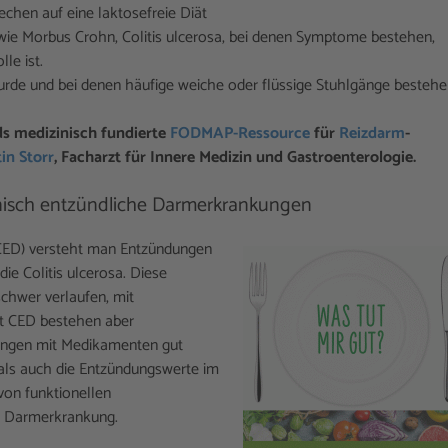
chen auf eine laktosefreie Diät
ie Morbus Crohn, Colitis ulcerosa, bei denen Symptome bestehen,
le ist.
wurde und bei denen häufige weiche oder flüssige Stuhlgänge besteh
ds medizinisch fundierte
FODMAP-Ressource
für
Reizdarm
-
tin Storr
, Facharzt für Innere Medizin und Gastroenterologie.
onisch entzündliche Darmerkrankungen
CED) versteht man Entzündungen
e Colitis ulcerosa. Diese
hwer verlaufen, mit
t CED bestehen aber
ngen mit Medikamenten gut
ls auch die Entzündungswerte im
 von funktionellen
n Darmerkrankung.