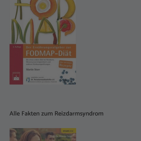
t
i
v
e
:
Alle Fakten zum Reizdarmsyndrom