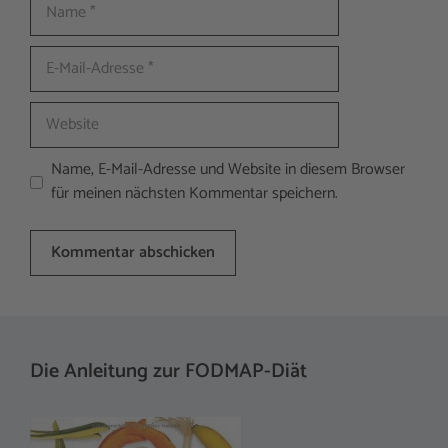
Name
E-
Mail-
Adresse
Website
Name, E-Mail-Adresse und Website in diesem Browser
für meinen nächsten Kommentar speichern.
A
l
t
Die Anleitung zur FODMAP-Diät
e
r
n
a