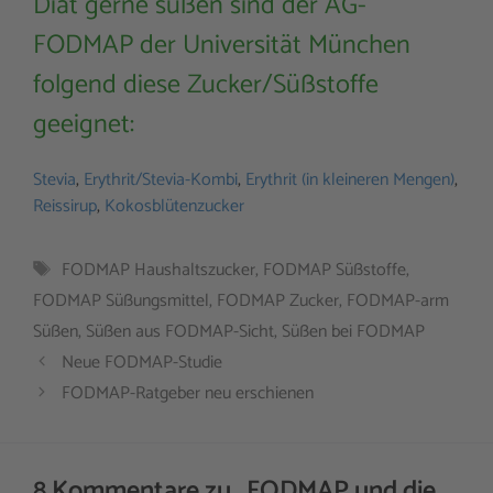
Diät gerne süßen sind der AG-
FODMAP der Universität München
folgend diese Zucker/Süßstoffe
geeignet:
Stevia
,
Erythrit/Stevia-Kombi
,
Erythrit (in kleineren Mengen)
,
Reissirup
,
Kokosblütenzucker
Schlagwörter
FODMAP Haushaltszucker
,
FODMAP Süßstoffe
,
FODMAP Süßungsmittel
,
FODMAP Zucker
,
FODMAP-arm
Süßen
,
Süßen aus FODMAP-Sicht
,
Süßen bei FODMAP
Neue FODMAP-Studie
FODMAP-Ratgeber neu erschienen
8 Kommentare zu „FODMAP und die